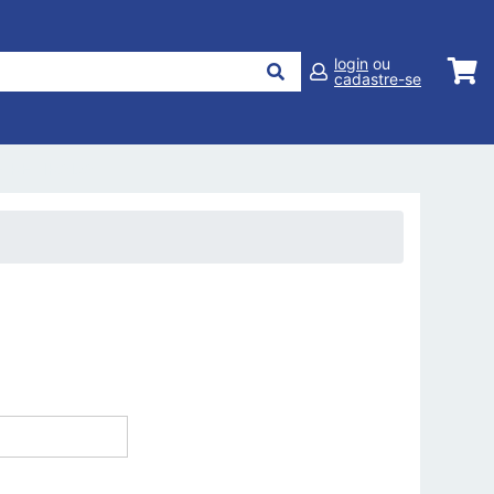
login
ou
cadastre-se
 RETIRADA