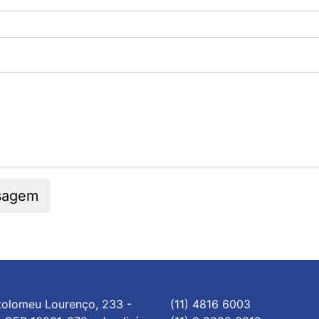
sagem
tolomeu Lourenço, 233 - 
(11) 4816 6003